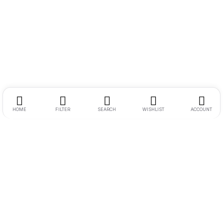
HOME
FILTER
SEARCH
WISHLIST
ACCOUNT
Endereço:
Rua Ernesto Meyer Filho 260
Tel.:
11 98242-0488
E-mail:
andre@bikenamidia.com