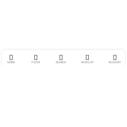
HOME
FILTER
SEARCH
WISHLIST
ACCOUNT
Endereço:
Rua Ernesto Meyer Filho 260
Tel.:
11 98242-0488
E-mail:
andre@bikenamidia.com