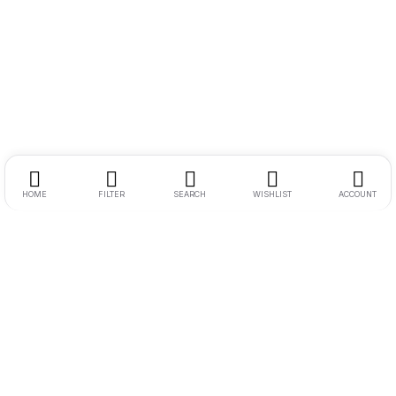
HOME
FILTER
SEARCH
WISHLIST
ACCOUNT
Endereço:
Rua Ernesto Meyer Filho 260
Tel.:
11 98242-0488
E-mail:
andre@bikenamidia.com