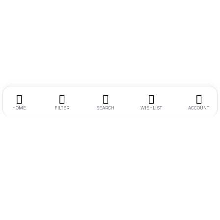
HOME
FILTER
SEARCH
WISHLIST
ACCOUNT
Endereço:
Rua Ernesto Meyer Filho 260
Tel.:
11 98242-0488
E-mail:
andre@bikenamidia.com