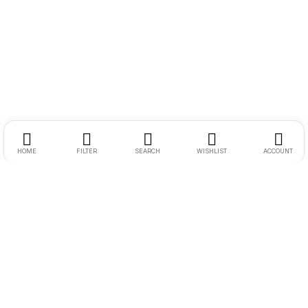
HOME
FILTER
SEARCH
WISHLIST
ACCOUNT
Endereço:
Rua Ernesto Meyer Filho 260
Tel.:
11 98242-0488
E-mail:
andre@bikenamidia.com