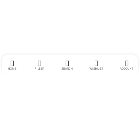
HOME
FILTER
SEARCH
WISHLIST
ACCOUNT
Endereço:
Rua Ernesto Meyer Filho 260
Tel.:
11 98242-0488
E-mail:
andre@bikenamidia.com