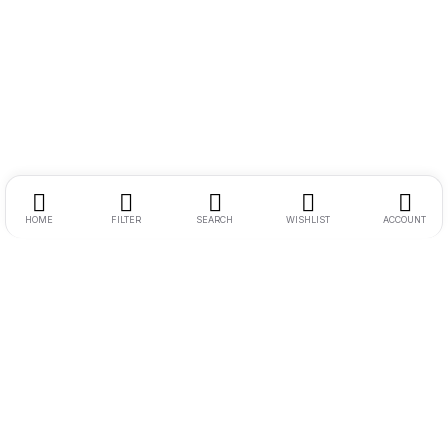
HOME
FILTER
SEARCH
WISHLIST
ACCOUNT
Endereço:
Rua Ernesto Meyer Filho 260
Tel.:
11 98242-0488
E-mail:
andre@bikenamidia.com