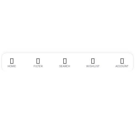
HOME
FILTER
SEARCH
WISHLIST
ACCOUNT
Endereço:
Rua Ernesto Meyer Filho 260
Tel.:
11 98242-0488
E-mail:
andre@bikenamidia.com