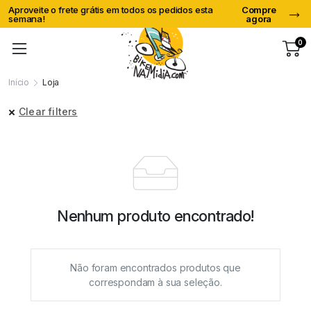
Aproveite o frete grátis em todos os pedidos esta
Compre
C
semana!
agora
e
0
Início
Loja
Clear filters
Nenhum produto encontrado!
Não foram encontrados produtos que
correspondam à sua seleção.