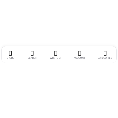
STORE
SEARCH
WISHLIST
ACCOUNT
CATEGORIES
Endereço:
Rua Ernesto Meyer Filho 260
Tel.:
11 98242-0488
E-mail:
andre@bikenamidia.com