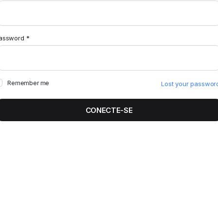
assword
*
Remember me
Lost your passwor
CONECTE-SE