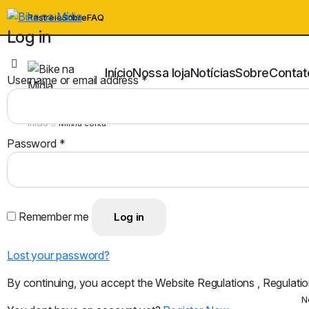
Rastreie
Sobre
FAQ
Log in
Início
Nossa loja
Notícias
Sobre
Contat
Username or email address
*
Início
Minha conta
Password
*
Remember me
Log in
Lost your password?
By continuing, you accept the Website Regulations , Regulatio
N