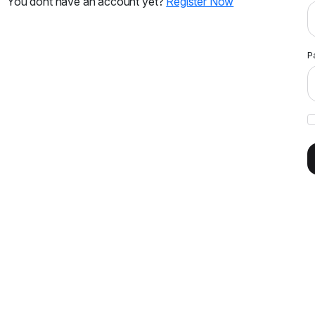
You dont have an account yet?
Register Now
P