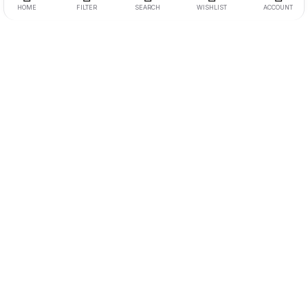
HOME
FILTER
SEARCH
WISHLIST
ACCOUNT
Endereço:
Rua Ernesto Meyer Filho 260
Tel.:
11 98242-0488
E-mail:
andre@bikenamidia.com
Deixe-nos ajudar você
Sua conta
Assessoria
Serviços
Termos e condições
Conheça-nos
Informações de contato