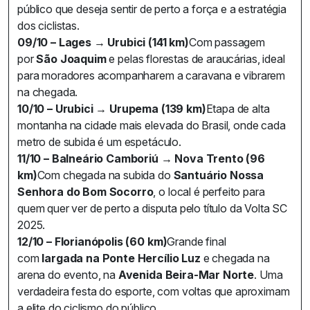
público que deseja sentir de perto a força e a estratégia
dos ciclistas.
09/10 – Lages → Urubici (141 km)
Com passagem
por
São Joaquim
e pelas florestas de araucárias, ideal
para moradores acompanharem a caravana e vibrarem
na chegada.
10/10 – Urubici → Urupema (139 km)
Etapa de alta
montanha na cidade mais elevada do Brasil, onde cada
metro de subida é um espetáculo.
11/10 – Balneário Camboriú → Nova Trento (96
km)
Com chegada na subida do
Santuário Nossa
Senhora do Bom Socorro
, o local é perfeito para
quem quer ver de perto a disputa pelo título da Volta SC
2025.
12/10 – Florianópolis (60 km)
Grande final
com
largada na Ponte Hercílio Luz
e chegada na
arena do evento, na
Avenida Beira-Mar Norte
. Uma
verdadeira festa do esporte, com voltas que aproximam
a elite do ciclismo do público.