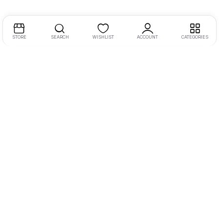
STORE
SEARCH
WISHLIST
ACCOUNT
CATEGORIES
Endereço:
Rua Ernesto Meyer Filho 260
Tel.:
11 98242-0488
E-mail:
andre@bikenamidia.com
Deixe-nos ajudar você