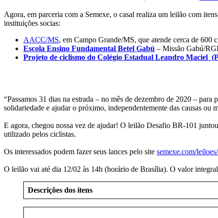
Agora, em parceria com a Semexe, o casal realiza um leilão com itens 
instituições socias:
AACC/MS
, em Campo Grande/MS, que atende cerca de 600 cr
Escola Ensino Fundamental Betel Gabú
– Missão Gabú/RGB, 
Projeto de ciclismo do Colégio Estadual Leandro Maciel (
“Passamos 31 dias na estrada – no mês de dezembro de 2020 – para pe
solidariedade e ajudar o próximo, independentemente das causas ou 
E agora, chegou nossa vez de ajudar! O leilão Desafio BR-101 juntou
utilizado pelos ciclistas.
Os interessados podem fazer seus lances pelo site
semexe.com/leiloes/
O leilão vai até dia 12/02 às 14h (horário de Brasília). O valor integral
Descrições dos itens