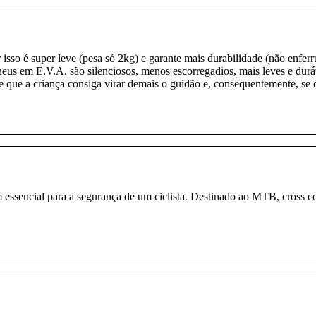
isso é super leve (pesa só 2kg) e garante mais durabilidade (não enferruj
s em E.V.A. são silenciosos, menos escorregadios, mais leves e duráveis
que a criança consiga virar demais o guidão e, consequentemente, se d
sencial para a segurança de um ciclista. Destinado ao MTB, cross count