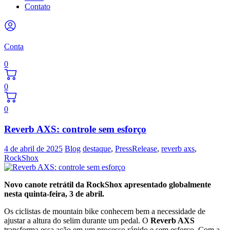
Contato
Conta
0
0
0
Reverb AXS: controle sem esforço
4 de abril de 2025
Blog
destaque
,
PressRelease
,
reverb axs
,
RockShox
Novo canote retrátil da RockShox apresentado globalmente
nesta quinta-feira, 3 de abril.
Os ciclistas de mountain bike conhecem bem a necessidade de
ajustar a altura do selim durante um pedal. O
Reverb AXS
transforma essa ação em um processo rápido e sem esforço. Com a