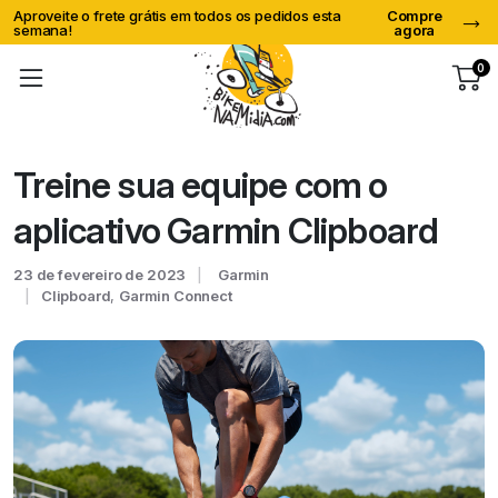
Compre
Comemore nosso aniversário com ofertas
Com
agora
exclusivas!
ago
0
Treine sua equipe com o
aplicativo Garmin Clipboard
23 de fevereiro de 2023
Garmin
Clipboard
,
Garmin Connect