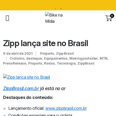
0
Zipp lança site no Brasil
9 de abril de 2021
Proparts
,
Zipp Brasil
Ciclismo
,
destaque
,
Equipamentos
,
Makingyoufaster
,
MTB
,
PressRelease
,
Proparts
,
Rodas
,
Tecnologia
,
ZippBrasil
ZippBrasil.com.br
já está no ar
Destaques do conteúdo:
Lançamento oficial:
www.zippbrasil.com.br
Condições especiais para o ciclista