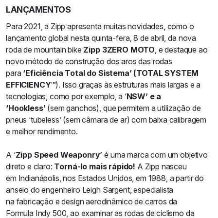
LANÇAMENTOS
Para 2021, a Zipp apresenta muitas novidades, como o
lançamento global nesta quinta-fera, 8 de abril, da nova
roda de mountain bike
Zipp 3ZERO MOTO
, e destaque ao
novo método de construção dos aros das rodas
para
‘Eficiência Total do Sistema’ (TOTAL SYSTEM
EFFICIENCY™
). Isso graças às estruturas mais largas e a
tecnologias, como por exemplo, a ‘
NSW’ e a
‘Hookless’
(sem ganchos), que permitem a utilização de
pneus ‘tubeless’ (sem câmara de ar) com baixa calibragem
e melhor rendimento.
A ‘
Zipp Speed Weaponry’
é uma marca com um objetivo
direto e claro:
Torná-lo mais rápido!
A Zipp nasceu
em Indianápolis, nos Estados Unidos, em 1988, a partir do
anseio do engenheiro Leigh Sargent, especialista
na fabricação e design aerodinâmico de carros da
Formula Indy 500, ao examinar as rodas de ciclismo da