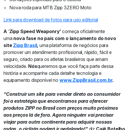
Nova roda para MTB Zipp 3ZERO Moto
Link para download de fotos para uso editorial
A
‘
Zipp Speed Weaponry’
começa oficialmente
uma
nova fase no país
com o lançamento do novo
site
Zipp Brasil
,
uma plataforma de negócios para
promover um atendimento profissional, rápido, fácil e
seguro, criado para os atletas brasileiros que amam
velocidade.
Nós
queremos que você faça parte dessa
história e acompanhe cada detalhe tecnologia e
equipamento disponível no
www.ZippBrasil.com.br
.
“Construir um site para vender direto ao consumidor
foi a estratégia que encontramos para oferecer
produtos ZIPP no Brasil com preços muito próximos
aos preços lá de fora. Agora ninguém vai precisar
viajar para outro continente para adquirir nossas
rodas, o ciclista poderá ir pedalando!”
diz
Caiê Botelho,