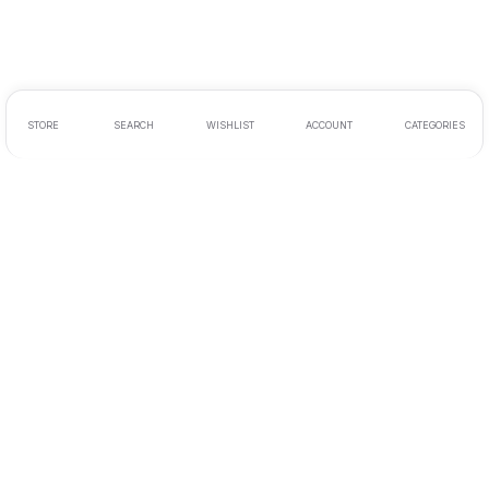
STORE
SEARCH
WISHLIST
ACCOUNT
CATEGORIES
Endereço:
Rua Ernesto Meyer Filho 260
Tel.:
11 98242-0488
E-mail:
andre@bikenamidia.com
Deixe-nos ajudar você