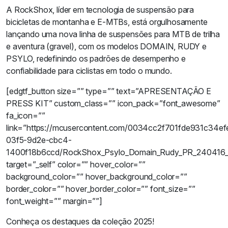
A RockShox, líder em tecnologia de suspensão para
bicicletas de montanha e E-MTBs, está orgulhosamente
lançando uma nova linha de suspensões para MTB de trilha
e aventura (gravel), com os modelos DOMAIN, RUDY e
PSYLO, redefinindo os padrões de desempenho e
confiabilidade para ciclistas em todo o mundo.
[edgtf_button size=”” type=”” text=”APRESENTAÇÃO E
PRESS KIT” custom_class=”” icon_pack=”font_awesome”
fa_icon=””
link=”https://mcusercontent.com/0034cc2f701fde931c34efe1
03f5-9d2e-cbc4-
1400f18b6ccd/RockShox_Psylo_Domain_Rudy_PR_240416_
target=”_self” color=”” hover_color=””
background_color=”” hover_background_color=””
border_color=”” hover_border_color=”” font_size=””
font_weight=”” margin=””]
Conheça os destaques da coleção 2025!